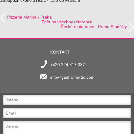
Stroupežnického 3191/17, 150 00 Praha 5
Pizzerie Manna - Praha
Zpět na všechny reference
Řecká restaurace - Praha Stodůlky
KONTAKT
+420 224 817 337
info@gastromartin.com