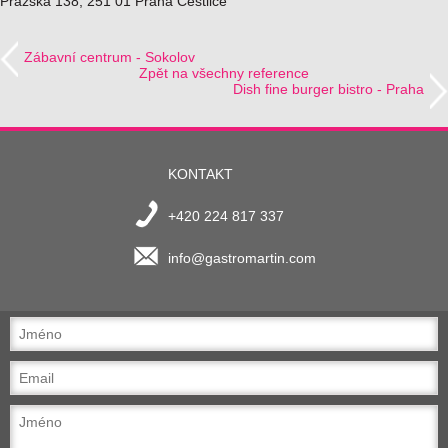
Pražská 138, 251 01 Praha Čestlice
Zábavní centrum - Sokolov
Zpět na všechny reference
Dish fine burger bistro - Praha
KONTAKT
+420 224 817 337
info@gastromartin.com