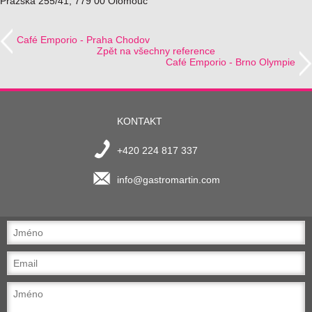
Pražská 255/41, 779 00 Olomouc
Café Emporio - Praha Chodov
Zpět na všechny reference
Café Emporio - Brno Olympie
KONTAKT
+420 224 817 337
info@gastromartin.com