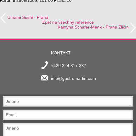
Korunní 2569/108b, 101 00 Praha 10
Umami Sushi - Praha
Zpět na všechny reference
Kantýna Schäfer-Menk - Praha Zličín
KONTAKT
+420 224 817 337
info@gastromartin.com