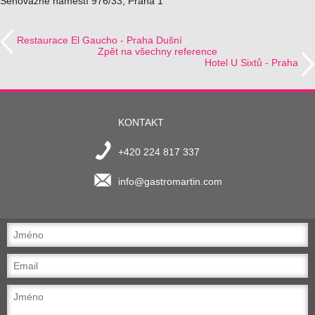
Senovážné náměstí 976/33, Praha 1
Restaurace El Gaucho - Praha Dušní
Zpět na všechny reference
Hotel U Sixtů - Praha
KONTAKT
+420 224 817 337
info@gastromartin.com