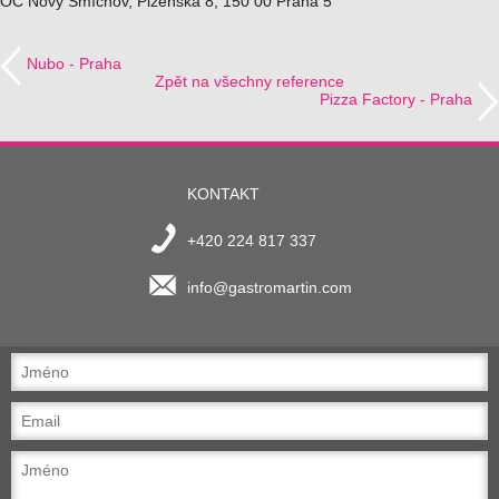
OC Nový Smíchov, Plzeňská 8, 150 00 Praha 5
Nubo - Praha
Zpět na všechny reference
Pizza Factory - Praha
KONTAKT
+420 224 817 337
info@gastromartin.com