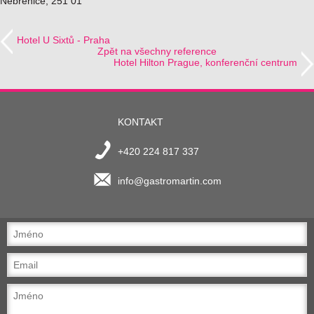
Nebřenice, 251 01
Hotel U Sixtů - Praha
Zpět na všechny reference
Hotel Hilton Prague, konferenční centrum
KONTAKT
+420 224 817 337
info@gastromartin.com